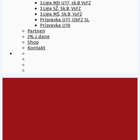
3.Liga MD U17, sk.B VsFZ
3.Liga SŽ, Sk.B, VsFZ
3.Liga MŚ, Sk.B, VsFZ
Prípravka U11, ObFZ SL
Prípravka U10
Partneri
2% z dane
Shop
Kontakt