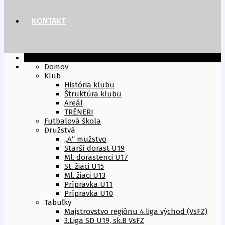
KONTAKT
Domov
Klub
História klubu
Štruktúra klubu
Areál
TRÉNERI
Futbalová škola
Družstvá
„A“ mužstvo
Starší dorast U19
Ml. dorastenci U17
St. žiaci U15
Ml. žiaci U13
Prípravka U11
Prípravka U10
Tabuľky
Majstrovstvo regiónu 4.liga východ (VsFZ)
3.Liga SD U19, sk.B VsFZ