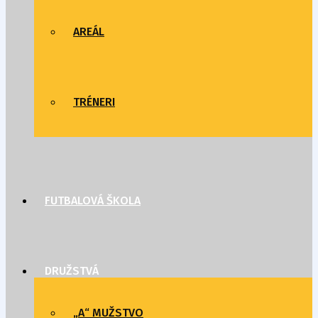
AREÁL
TRÉNERI
FUTBALOVÁ ŠKOLA
DRUŽSTVÁ
„A“ MUŽSTVO