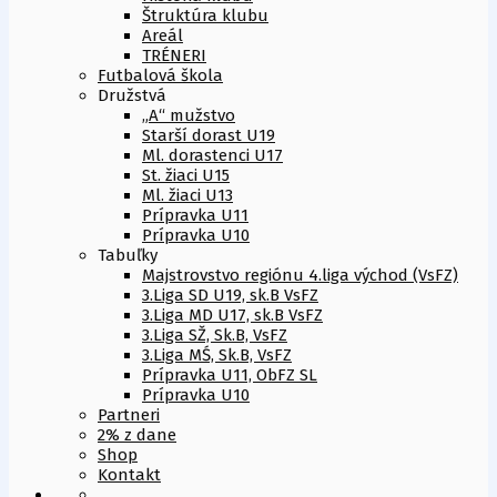
Štruktúra klubu
Areál
TRÉNERI
Futbalová škola
Družstvá
„A“ mužstvo
Starší dorast U19
Ml. dorastenci U17
St. žiaci U15
Ml. žiaci U13
Prípravka U11
Prípravka U10
Tabuľky
Majstrovstvo regiónu 4.liga východ (VsFZ)
3.Liga SD U19, sk.B VsFZ
3.Liga MD U17, sk.B VsFZ
3.Liga SŽ, Sk.B, VsFZ
3.Liga MŚ, Sk.B, VsFZ
Prípravka U11, ObFZ SL
Prípravka U10
Partneri
2% z dane
Shop
Kontakt