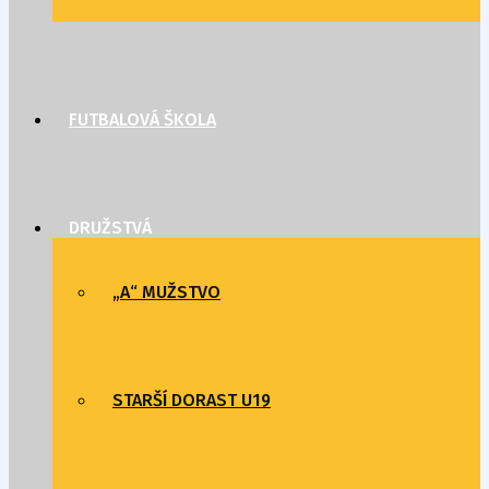
FUTBALOVÁ ŠKOLA
DRUŽSTVÁ
„A“ MUŽSTVO
STARŠÍ DORAST U19