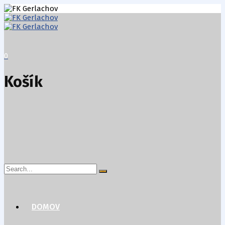
0
Košík
Search
for:
DOMOV