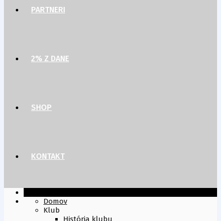
PARTNERI
2% Z DANE
SHOP
KONTAKT
Domov
Klub
História klubu